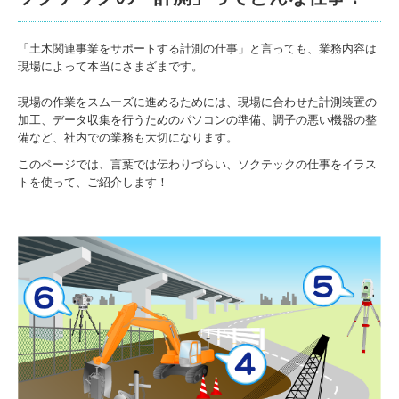
調査
「土木関連事業をサポートする計測の仕事」と言っても、業務内容は
注意喚起マップシステム
現場によって本当にさまざまです。
函内携帯型表示器
現場の作業をスムーズに進めるためには、現場に合わせた計測装置の
加工、データ収集を行うためのパソコンの準備、調子の悪い機器の整
タッチdeアラーム
備など、社内での業務も大切になります。
このページでは、言葉では伝わりづらい、ソクテックの仕事をイラス
入退場管理システム
トを使って、ご紹介します！
課題の解決
計測っておもしろい
ソクテック適正診断
お仕事レポート
トピックス