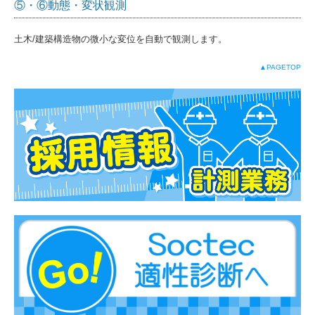
⑤・⑥動態・変状観測
土木/建築構造物の微小な変位を自動で観測します。
▲PAGETOP