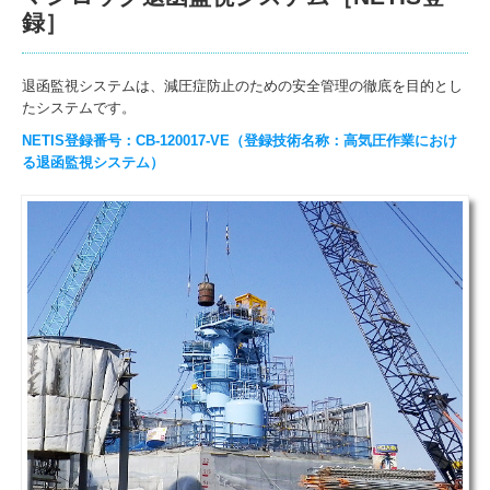
録］
調査
注意喚起マップシステム
退函監視システムは、減圧症防止のための安全管理の徹底を目的とし
たシステムです。
函内携帯型表示器
NETIS登録番号：CB‐120017‐VE（
登録技術名称：高気圧作業におけ
る退函監視システム）
タッチdeアラーム
入退場管理システム
課題の解決
計測っておもしろい
ソクテック適正診断
お仕事レポート
トピックス